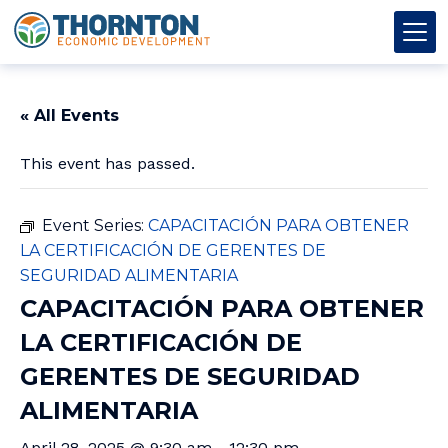
Skip to content
Thornton OED
Main Navigation
« All Events
This event has passed.
Event Series:
CAPACITACIÓN PARA OBTENER
LA CERTIFICACIÓN DE GERENTES DE
SEGURIDAD ALIMENTARIA
CAPACITACIÓN PARA OBTENER
LA CERTIFICACIÓN DE
GERENTES DE SEGURIDAD
ALIMENTARIA
April 28, 2025 @ 9:30 am
-
12:30 pm